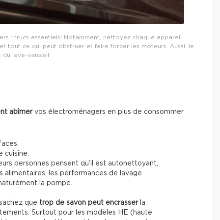
rs : trucs essentiels! Notamment, nettoyez chaque appareil
et tout ce qui peut obstruer et faire forcer les moteurs. Aussi, le
re du lave-vaissell
nt abîmer
vos électroménagers en plus de consommer
faces.
 cuisine.
eurs personnes pensent qu’il est autonettoyant,
us alimentaires, les performances de lavage
ématurément la pompe.
, sachez que
trop de savon peut encrasser
la
vêtements. Surtout pour les modèles HE (haute