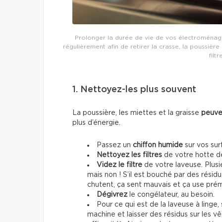
Prolonger la durée de vie de vos électroménage
régulièrement afin de retirer la crasse, la poussière 
filt
1. Nettoyez-les plus souvent
La poussière, les miettes et la graisse
peuve
plus d’énergie.
Passez un
chiffon humide
sur vos sur
Nettoyez les filtres
de votre hotte de
Videz le filtre
de votre laveuse. Plusi
mais non ! S’il est bouché par des résid
chutent, ça sent mauvais et ça use pr
Dégivrez
le congélateur, au besoin.
Pour ce qui est de la laveuse à linge
machine et laisser des résidus sur les 