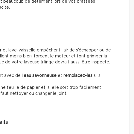
tant beaucoup de détergent lors de vos brassées
cité.
ur et lave-vaisselle empêchent l’air de s’échapper ou de
vaillent moins bien, forcent le moteur et font grimper la
c de votre laveuse à linge devrait aussi être inspecté.
t avec de l’
eau savonneuse
et
remplacez-les
s’ils
ne feuille de papier et, si elle sort trop facilement
 faut nettoyer ou changer le joint.
eils