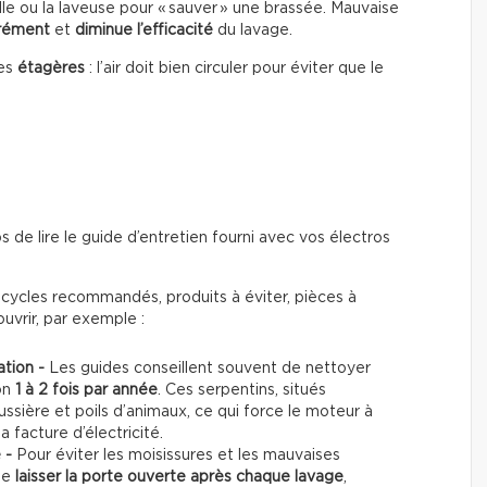
lle ou la laveuse pour « sauver » une brassée. Mauvaise
urément
et
diminue l’efficacité
du lavage.
les
étagères
: l’air doit bien circuler pour éviter que le
 de lire le guide d’entretien fourni avec vos électros
: cycles recommandés, produits à éviter, pièces à
uvrir, par exemple :
ation -
Les guides conseillent souvent de nettoyer
on
1 à 2 fois par année
. Ces serpentins, situés
ussière et poils d’animaux, ce qui force le moteur à
la facture d’électricité.
e -
Pour éviter les moisissures et les mauvaises
de
laisser la porte ouverte après chaque lavage
,