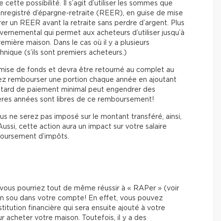
ette possibilité. Il s’agit d’utiliser les sommes que
registré d’épargne-retraite (REER), en guise de mise
irer un REER avant la retraite sans perdre d’argent. Plus
rnemental qui permet aux acheteurs d’utiliser jusqu’à
mière maison. Dans le cas où il y a plusieurs
chnique (s’ils sont premiers acheteurs.)
 mise de fonds et devra être retourné au complet au
vez rembourser une portion chaque année en ajoutant
retard de paiement minimal peut engendrer des
mières années sont libres de ce remboursement!
 ne serez pas imposé sur le montant transféré, ainsi,
ssi, cette action aura un impact sur votre salaire
boursement d’impôts.
ous pourriez tout de même réussir à « RAPer » (voir
un sou dans votre compte! En effet, vous pouvez
itution financière qui sera ensuite ajouté à votre
 acheter votre maison. Toutefois, il y a des