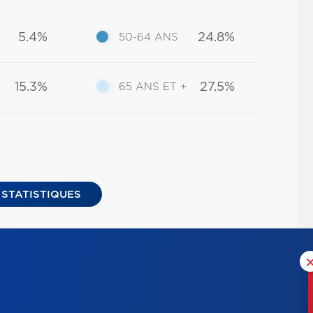
5.4%
24.8%
50-64 ANS
15.3%
27.5%
65 ANS ET +
 STATISTIQUES