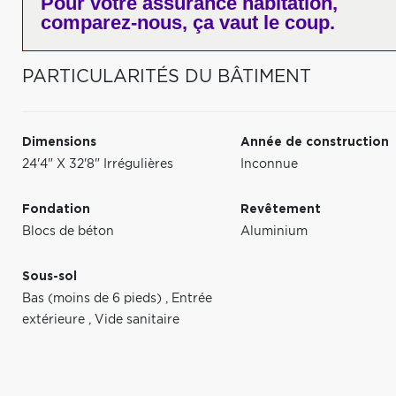
Pour votre
assurance habitation,
comparez-nous,
ça vaut le coup.
PARTICULARITÉS DU BÂTIMENT
Dimensions
Année de construction
24'4" X 32'8" Irrégulières
Inconnue
Fondation
Revêtement
Blocs de béton
Aluminium
Sous-sol
Bas (moins de 6 pieds)
,
Entrée
extérieure
,
Vide sanitaire