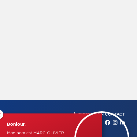
×
RESTONS EN CONTACT
Bonjour,
Mon nom est MARC-OLIVIER