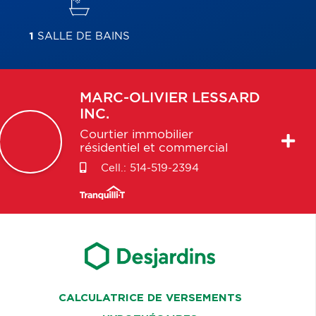
1
SALLE DE BAINS
MARC-OLIVIER
LESSARD
INC.
Courtier immobilier
résidentiel et commercial
Cell.:
514-519-2394
CALCULATRICE DE VERSEMENTS