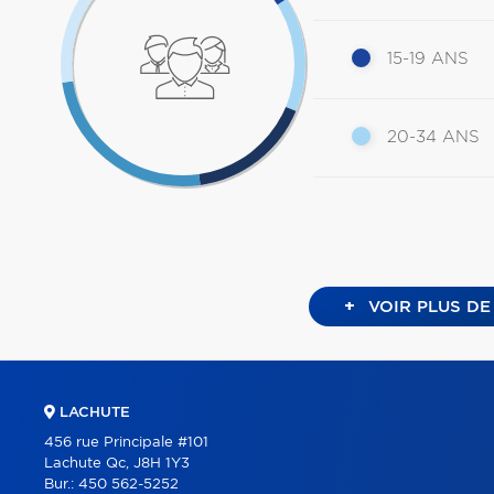
15-19 ANS
20-34 ANS
+
VOIR PLUS DE
LACHUTE
456 rue Principale #101
Lachute Qc, J8H 1Y3
Bur.:
450 562-5252